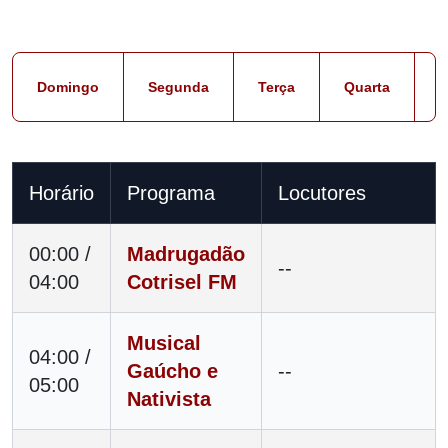
Domingo
Segunda
Terça
Quarta
Q
Horário
Programa
Locutores
00:00 /
Madrugadão
--
04:00
Cotrisel FM
Musical
04:00 /
Gaúcho e
--
05:00
Nativista