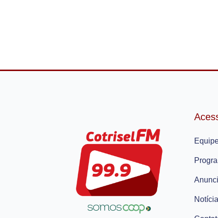
Aces
Equip
Progr
Anunc
Notíci